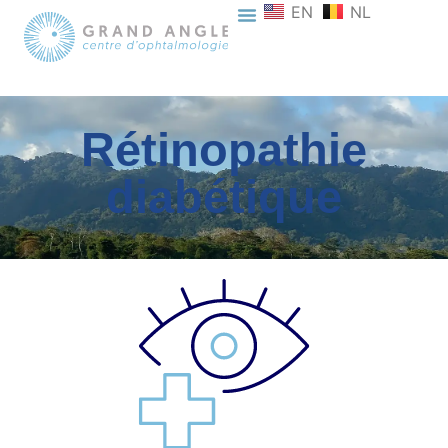
EN
NL
Rétinopathie
diabétique