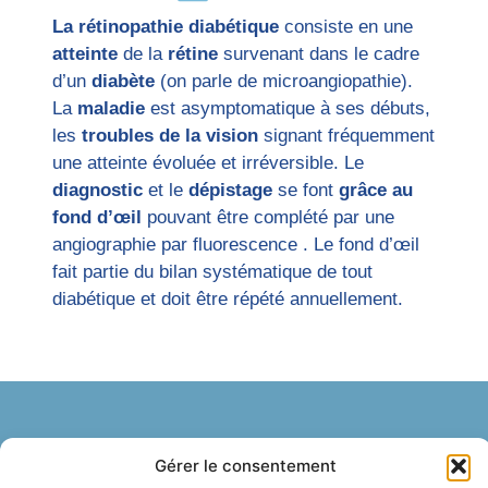
La rétinopathie diabétique
consiste en une
atteinte
de la
rétine
survenant dans le cadre
d’un
diabète
(on parle de microangiopathie).
La
maladie
est asymptomatique à ses débuts,
les
troubles de la vision
signant fréquemment
une atteinte évoluée et irréversible. Le
diagnostic
et le
dépistage
se font
grâce au
fond d’œil
pouvant être complété par une
angiographie par fluorescence . Le fond d’œil
fait partie du bilan systématique de tout
diabétique et doit être répété annuellement.
Contact et prise de
Gérer le consentement