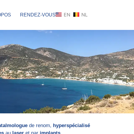
EN
NL
OPOS
RENDEZ-VOUS
htalmologue
de renom,
hyperspécialisé
res
au
laser
et par
implants
.