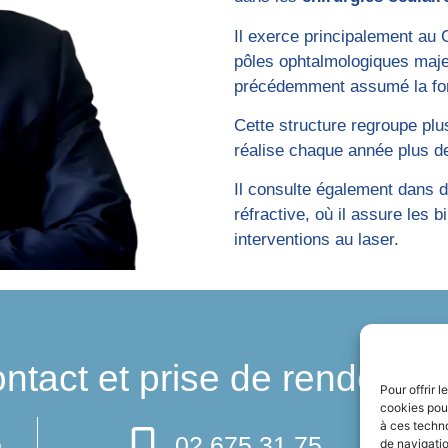
Il exerce principalement au
pôles ophtalmologiques majeu
précédemment assumé la fo
Cette structure regroupe plu
réalise chaque année plus de
Il consulte également dans d
réfractive, où il assure les b
interventions au laser.
ntact et prise de rendez-v
Pour offrir 
cookies pour
à ces techn
e
02 675 31 75
de navigatio