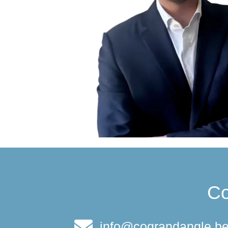
Co
info@cograndangle.b