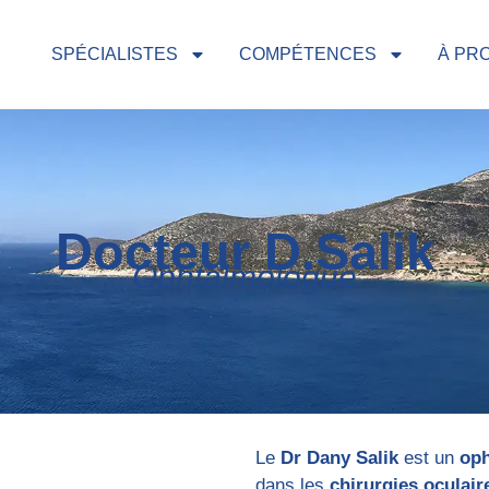
SPÉCIALISTES
COMPÉTENCES
À PR
Docteur D.Salik
Ophtalmologue
Le
Dr Dany Salik
est un
op
dans les
chirurgies oculai