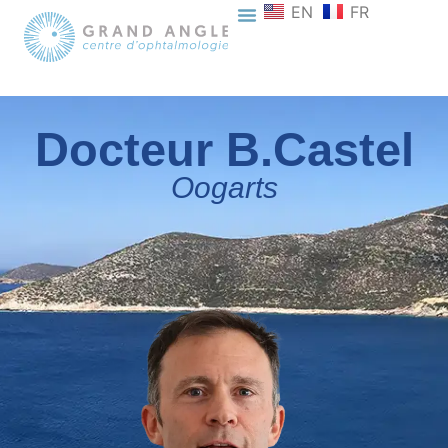
EN
FR
Docteur B.Castel
Oogarts