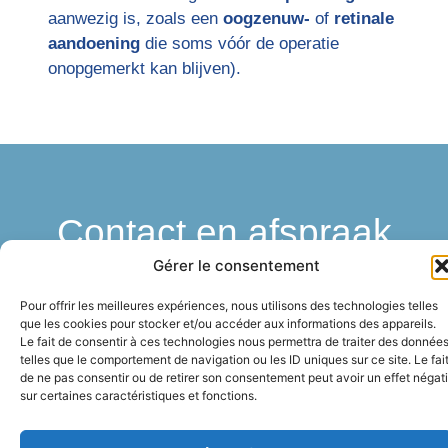
aanwezig is, zoals een
oogzenuw-
of
retinale
aandoening
die soms vóór de operatie
onopgemerkt kan blijven).
Contact en afspraak
boeken
Gérer le consentement
Pour offrir les meilleures expériences, nous utilisons des technologies telles
que les cookies pour stocker et/ou accéder aux informations des appareils.
nfo@cograndangle.be
02 675
ONLINE
Le fait de consentir à ces technologies nous permettra de traiter des donnée
AFSPRAA
telles que le comportement de navigation ou les ID uniques sur ce site. Le fai
31 75
de ne pas consentir ou de retirer son consentement peut avoir un effet négati
sur certaines caractéristiques et fonctions.
AVENUE DU PÉROU, 77 - 1000 BRUXELLES